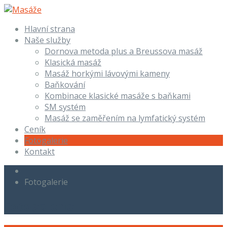
Hlavní strana
Naše služby
Dornova metoda plus a Breussova masáž
Klasická masáž
Masáž horkými lávovými kameny
Baňkování
Kombinace klasické masáže s baňkami
SM systém
Masáž se zaměřením na lymfatický systém
Ceník
Fotogalerie
Kontakt
Fotogalerie
Fotogalerie