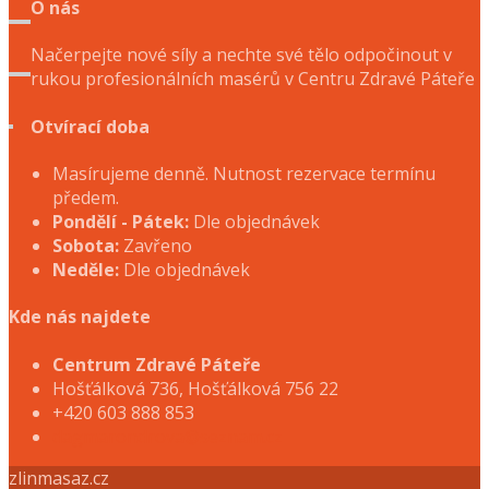
O nás
Načerpejte nové síly a nechte své tělo odpočinout v
rukou profesionálních masérů v Centru Zdravé Páteře
Otvírací doba
Masírujeme denně. Nutnost rezervace termínu
předem.
Pondělí - Pátek:
Dle objednávek
Sobota:
Zavřeno
Neděle:
Dle objednávek
Kde nás najdete
Centrum Zdravé Páteře
Hošťálková 736, Hošťálková 756 22
+420 603 888 853
dagmarondrova@seznam.cz
zlinmasaz.cz