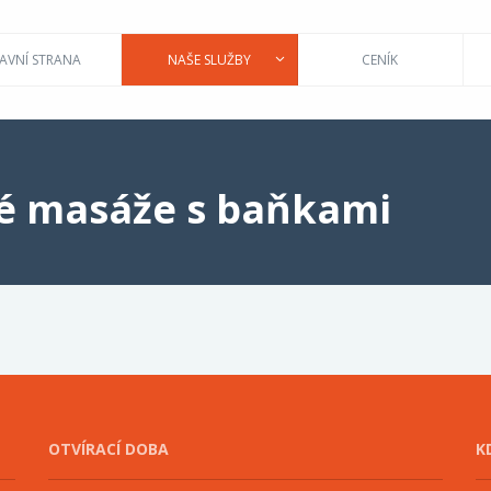
AVNÍ STRANA
NAŠE SLUŽBY
CENÍK
é masáže s baňkami
OTVÍRACÍ DOBA
K