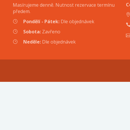
C
Masírujeme denně. Nutnost rezervace termínu
předem.
Pondělí - Pátek:
Dle objednávek
Sobota:
Zavřeno
Neděle:
Dle objednávek