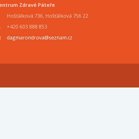
entrum Zdravé Páteře
Hošťálková 736, Hošťálková 756 22
+420 603 888 853
dagmarondrova@seznam.cz