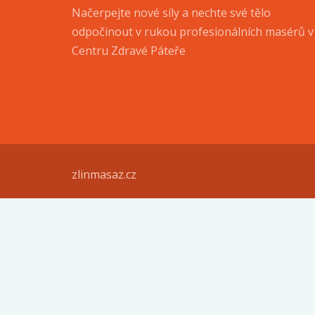
Načerpejte nové síly a nechte své tělo
odpočinout v rukou profesionálních masérů v
Centru Zdravé Páteře
zlinmasaz.cz